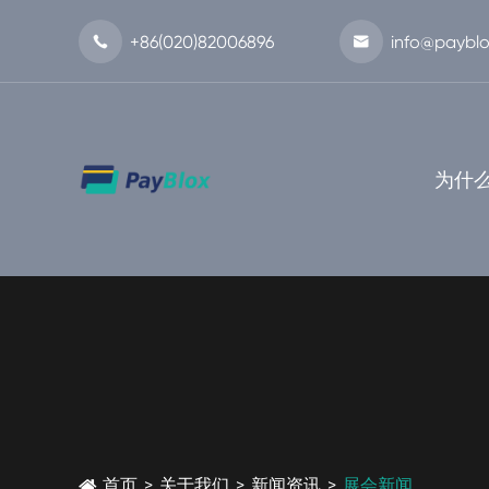
+86(020)82006896
info@payblo


为什么
首页
>
关于我们
>
新闻资讯
>
展会新闻