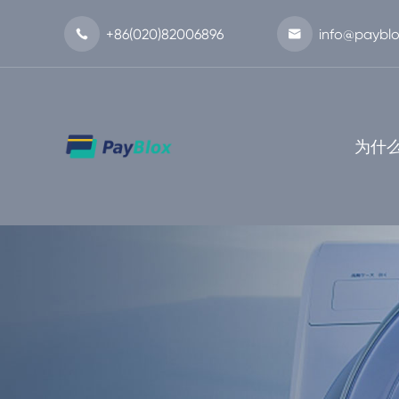
+86(020)82006896
info@payblo


为什么