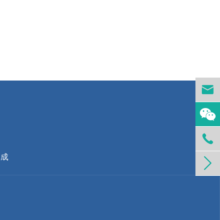


集成
