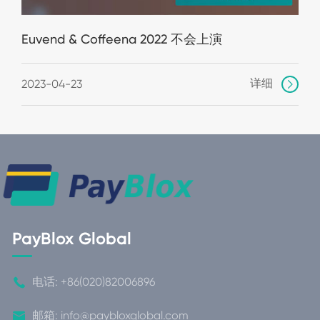
Euvend & Coffeena 2022 不会上演
详细
2023-04-23

PayBlox Global

电话:
+86(020)82006896

邮箱:
info@paybloxglobal.com