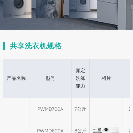
共享洗衣机规格
额定
产品名称
型号
洗涤
相片
能力
PWMD700A
7公斤
2
PWMD800A
8公斤
2