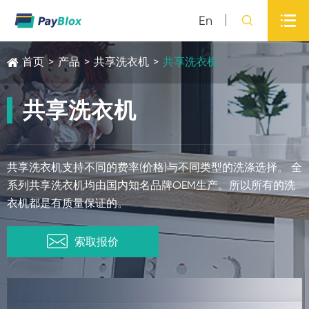

En

首页
>
产品
>
共享洗衣机
>
共享洗衣机
共享洗衣机
共享洗衣机支持不同的费率(价格)与不同类型的洗涤选择。 全
系列共享洗衣机均由国内知名品牌OEM生产。所以所有的洗
衣机都是有质量保证的。

索取报价