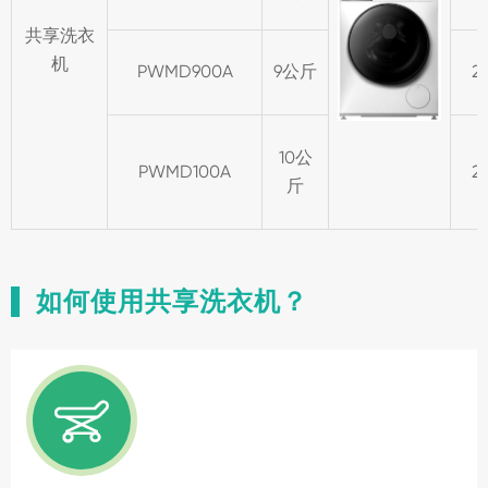
共享洗衣
机
PWMD900A
9公斤
2
10公
PWMD100A
2
斤
如何使用共享洗衣机？
