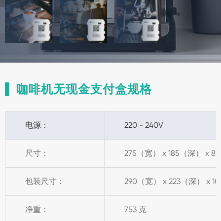
咖啡机无现金支付盒规格
电源：
220 - 240V
尺寸：
275（宽） x 185（深） x 
包装尺寸：
290（宽） x 223（深） x 
净重：
753 克