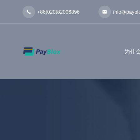

+86(020)82006896

info@paybl
为什么